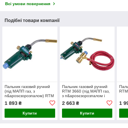
Всі умови повернення
Подібні товари компанії
Пальник газовий ручний
Пальник газовий ручний
Паль
(під МАПП газ, з
RTM 3660 (під МАПП газ,
RTM 
п&aposєзорозпалом) RTM
з п&aposєзорозпалом і
030
шлангом)
1 893
2 663
1 9
₴
₴
Купити
Купити