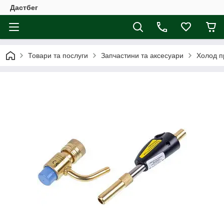
Дастбег
Товари та послуги
Запчастини та аксесуари
Холод п