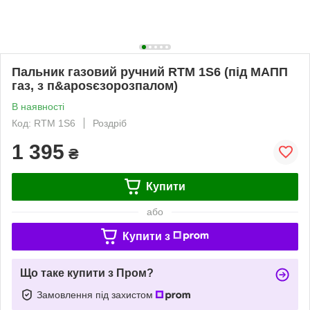
Пальник газовий ручний RTM 1S6 (під МАПП
газ, з п&aposєзорозпалом)
В наявності
Код: RTM 1S6
Роздріб
1 395
₴
Купити
або
Купити з
Що таке купити з Пром?
Замовлення під захистом