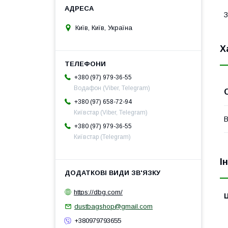
З
Київ, Київ, Україна
Х
+380 (97) 979-36-55
Водафон (Viber, Telegram)
+380 (97) 658-72-94
Київстар (Viber, Telegram)
В
+380 (97) 979-36-55
Київстар (Telegram)
І
https://dbg.com/
Ц
dustbagshop@gmail.com
+380979793655