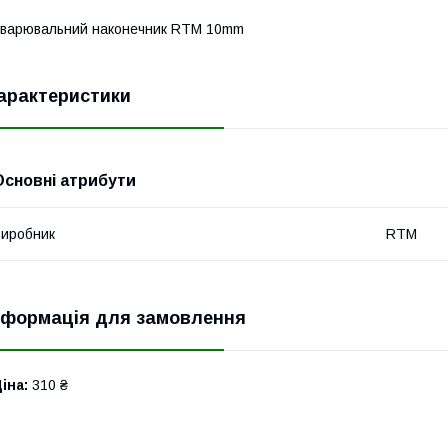
варювальний наконечник RTM 10mm
арактеристики
Основні атрибути
иробник
RTM
нформація для замовлення
іна:
310 ₴