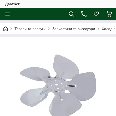
Дастбег
Товари та послуги
Запчастини та аксесуари
Холод п