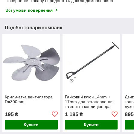
Повернення товару впродовж 14 днів за домовленістю
Всі умови повернення
Подібні товари компанії
Крильчатка вентилятора
Гайковий ключ 14mm +
Двиг
D=300mm
17mm для встановлення
конв
та зняття кондиціонера
дух
D=1
195
1 185
895
₴
₴
вал
(уні
Купити
Купити