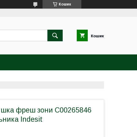
Кошик
Кошик
ишка фреш зони C00265846
ника Indesit