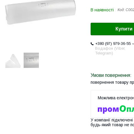
В наявності
Код:
C00
Купити
+380 (97) 979-36-55
Водафон (Viber,
Telegram)
повернення товару п
У компанії підключені
будь-який товар не п