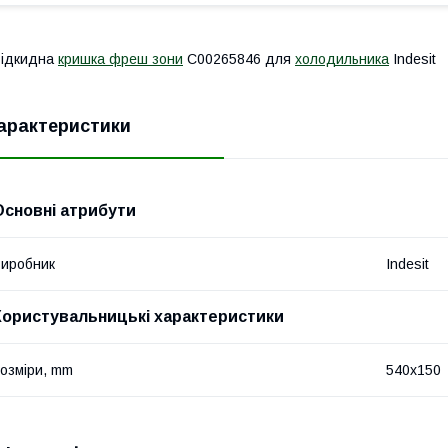
Відкидна
кришка фреш зони
C00265846 для
холодильника
Indesit
арактеристики
Основні атрибути
иробник
Indesit
Користувальницькі характеристики
озміри, mm
540x150