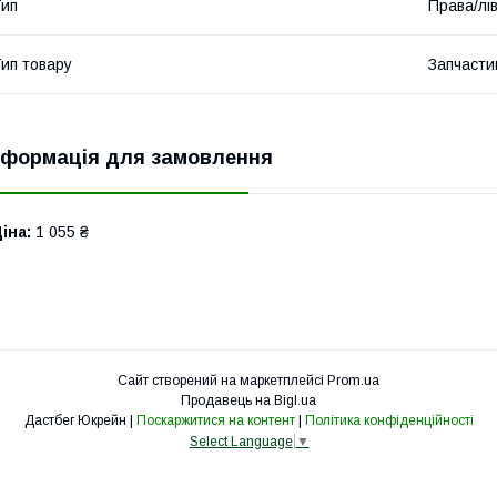
ип
Права/лі
ип товару
Запчасти
нформація для замовлення
іна:
1 055 ₴
Сайт створений на маркетплейсі
Prom.ua
Продавець на Bigl.ua
Дастбег Юкрейн |
Поскаржитися на контент
|
Політика конфіденційності
Select Language
▼