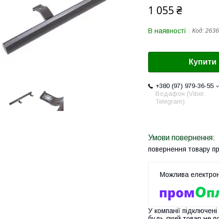
1 055 ₴
В наявності
Код:
2636
Купити
+380 (97) 979-36-55
Водафон (Viber,
Telegram)
повернення товару п
У компанії підключені
будь-який товар не п