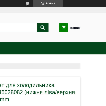
Кошик
Кошик
ят для холодильника
636028082 (нижня ліва/верхня
5mm