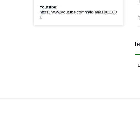
Т
Youtube
https://www.youtube.com/@iolana1001100
1
Т
І
Ц