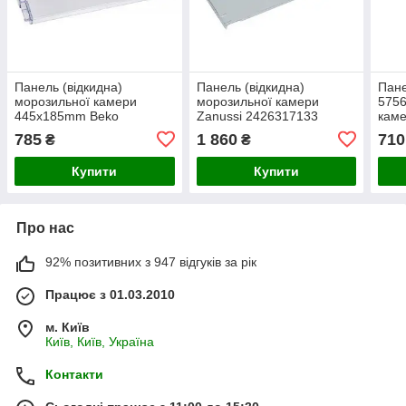
Панель (відкидна)
Панель (відкидна)
Пане
морозильної камери
морозильної камери
5756
445x185mm Beko
Zanussi 2426317133
каме
4397311900
785
1 860
710
₴
₴
Купити
Купити
Про нас
92% позитивних з 947 відгуків за рік
Працює з 01.03.2010
м. Київ
Київ, Київ, Україна
Контакти