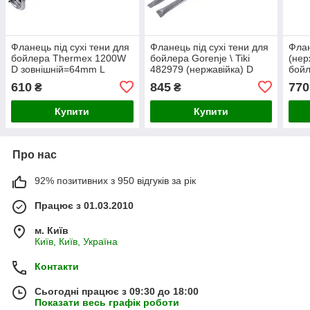
Фланець під сухі тени для
Фланець під сухі тени для
Флан
бойлера Thermex 1200W
бойлера Gorenje \ Tiki
(нер
D зовнішній=64mm L
482979 (нержавійка) D
бойл
трубок=402/424mm (під
зовнішній = 165mm L
зовн
610
845
770
₴
₴
анод M6)
трубок = 400mm (під
Купити
Купити
Про нас
92% позитивних з 950 відгуків за рік
Працює з 01.03.2010
м. Київ
Київ, Київ, Україна
Контакти
Сьогодні працює з 09:30 до 18:00
Показати весь графік роботи