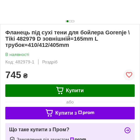
Фланець під сухі тени для бойлера Gorenje \
Tiki 482979 D зовнішній=165mm L
трубок=410/412/405mm
В наявності
Код: 482979-1
Роздріб
745
₴
Купити
або
Купити з
Що таке купити з Пром?
Замовлення під захистом