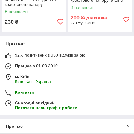
крафтового паперу, 5 шт в
крафтового паперу
упак
В наявності
В наявності
200
₴/упаковка
230
₴
220 ₴/упаковка
Про нас
92% позитивних з 950 відгуків за рік
Працює з 01.03.2010
м. Київ
Київ, Київ, Україна
Контакти
Сьогодні вихідний
Показати весь графік роботи
Про нас