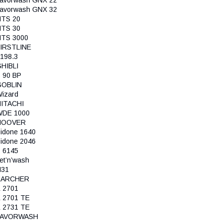
avorwash GNX 32
NTS 20
NTS 30
NTS 3000
IRSTLINE
198.3
HIBLI
 90 BP
GOBLIN
izard
ITACHI
WDE 1000
HOOVER
idone 1640
idone 2046
 6145
et’n’wash
H31
KARCHER
 2701
 2701 TE
 2731 TE
LAVORWASH