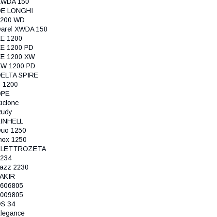
XWDA 150
DE LONGHI
1200 WD
arel XWDA 150
E 1200
E 1200 PD
E 1200 XW
XW 1200 PD
ELTA SPIRE
 1200
DPE
iclone
Rudy
INHELL
uo 1250
nox 1250
ELETTROZETA
234
azz 2230
AKIR
606805
009805
S 34
legance