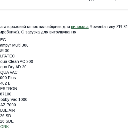
агаторазовий мішок пилозбірник для
пилососа
Rowenta типу ZR-815
иробника). Є засувка для витрушування
AEG
ampyr Multi 300
GR 30
ALFATEC
qua Clean AC 200
qua Dry AD 20
AQUA VAC
000 Plus
402 B
BESTRON
87100
obby Vac 1000
AZ 7000
LUE AIR
26 SD
26 SDE
BORK