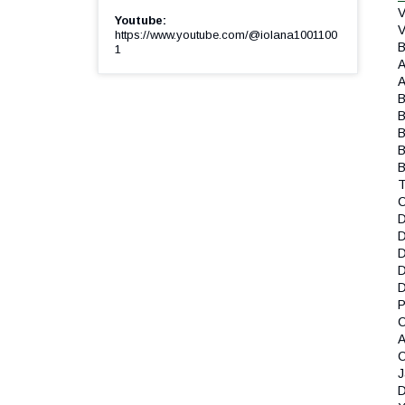
V
Youtube
V
https://www.youtube.com/@iolana1001100
1
A
A
B
B
B
T
D
D
D
D
D
P
A
J