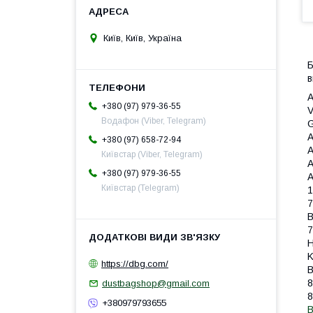
Київ, Київ, Україна
Б
в
+380 (97) 979-36-55
V
Водафон (Viber, Telegram)
+380 (97) 658-72-94
A
Київстар (Viber, Telegram)
A
+380 (97) 979-36-55
Київстар (Telegram)
1
7
7
H
K
https://dbg.com/
B
8
dustbagshop@gmail.com
8
+380979793655