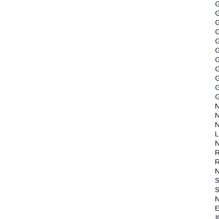
G
G
G
G
N
L
N
R
R
S
S
E
I