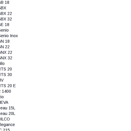
B 18
GBX
GBX 22
GBX 32
E 18
enio
enio Inox
GN 18
GN 22
GNX 22
GNX 32
ilo
NTS 20
NTS 30
IV
TS 20 E
 1400
io
NEVA
eau 15L
eau 20L
NILCO
legance
C 215