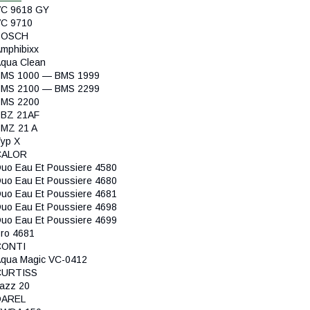
C 9618 GY
C 9710
BOSCH
mphibixx
qua Clean
MS 1000 — BMS 1999
MS 2100 — BMS 2299
BMS 2200
BBZ 21AF
MZ 21 A
yp X
CALOR
uo Eau Et Poussiere 4580
uo Eau Et Poussiere 4680
uo Eau Et Poussiere 4681
uo Eau Et Poussiere 4698
uo Eau Et Poussiere 4699
ro 4681
CONTI
qua Magic VC-0412
CURTISS
azz 20
DAREL