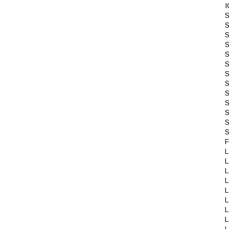
I
S
S
S
S
S
S
S
S
S
S
S
S
S
F
L
L
L
L
L
L
L
L
L