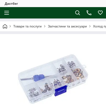
Дастбег
Товари та послуги
Запчастини та аксесуари
Холод п