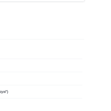
сухі")