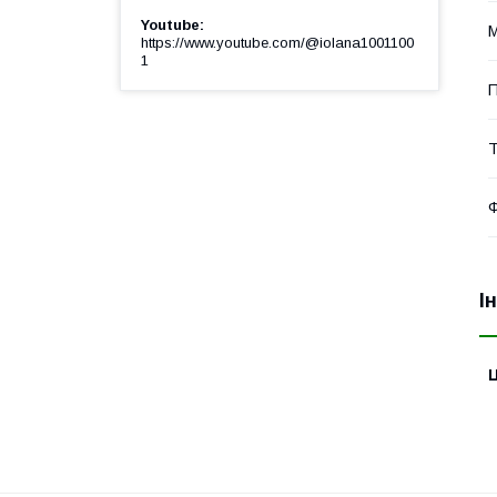
Youtube
М
https://www.youtube.com/@iolana1001100
1
П
Т
Ф
І
Ц