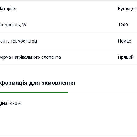
атеріал
Вуглецев
отужність, W
1200
ен із термостатом
Немає
орма нагрівального елемента
Прямий
нформація для замовлення
іна:
420 ₴