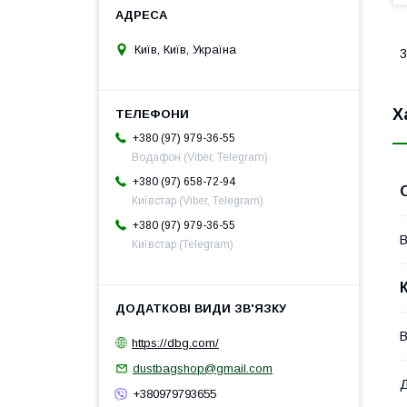
Київ, Київ, Україна
3
Х
+380 (97) 979-36-55
Водафон (Viber, Telegram)
+380 (97) 658-72-94
Київстар (Viber, Telegram)
+380 (97) 979-36-55
В
Київстар (Telegram)
В
https://dbg.com/
dustbagshop@gmail.com
+380979793655