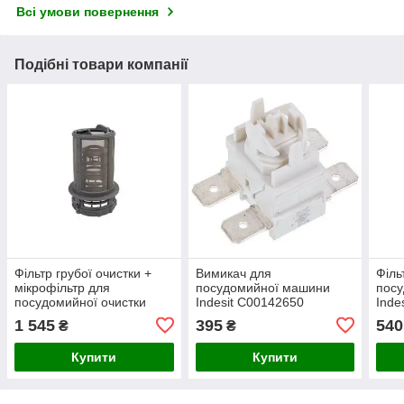
Всі умови повернення
Подібні товари компанії
Фільтр грубої очистки +
Вимикач для
Філь
мікрофільтр для
посудомийної машини
пос
посудомийної очистки
Indesit C00142650
Inde
Beko 1740800500
1 545
395
540
₴
₴
Купити
Купити