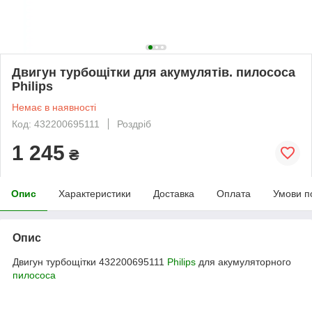
Двигун турбощітки для акумулятів. пилососа
Philips
Немає в наявності
Код: 432200695111
Роздріб
1 245
₴
Опис
Характеристики
Доставка
Оплата
Умови п
Опис
Двигун турбощітки 432200695111
Philips
для акумуляторного
пилососа