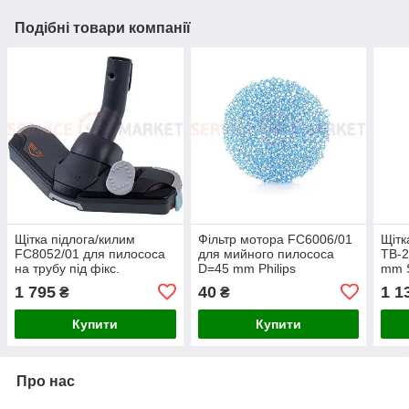
Подібні товари компанії
Щітка підлога/килим
Фільтр мотора FC6006/01
Щітк
FC8052/01 для пилососа
для мийного пилососа
TB-2
на трубу під фікс.
D=45 mm Philips
mm 
D=32mm Philips
1 795
40
1 1
₴
₴
Купити
Купити
Про нас