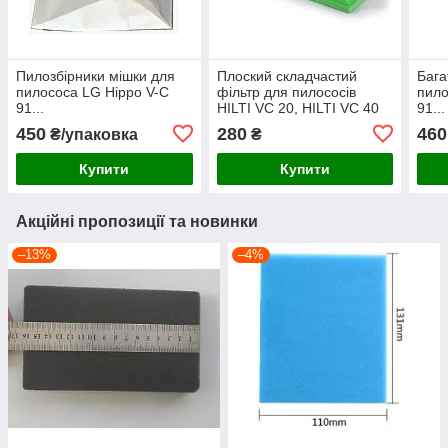
Пилозбірники мішки для
Плоский складчастий
Бага
пилососа LG Hippo V-C
фільтр для пилососів
пило
91...
HILTI VC 20, HILTI VC 40
91..
450
280
460
₴/упаковка
₴
Купити
Купити
Акційні пропозиції та новинки
–13%
–4%