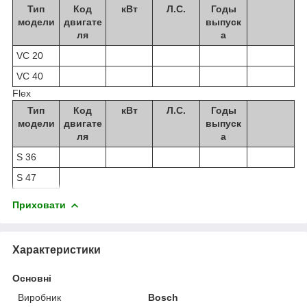
Тип
Код
кВт
Л.С.
Годы
модели
двигате
выпуск
ля
а
VC 20
VC 40
Flex
Тип
Код
кВт
Л.С.
Годы
модели
двигате
выпуск
ля
а
S 36
S 47
Приховати
Характеристики
Основні
Виробник
Bosch