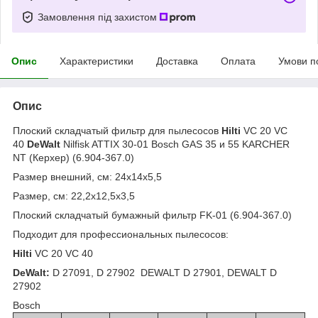
Замовлення під захистом
Опис
Характеристики
Доставка
Оплата
Умови п
Опис
Плоский складчатый фильтр для пылесосов
Hilti
VC 20 VC
40
DeWalt
Nilfisk ATTIX 30-01 Bosch GAS 35 и 55 KARCHER
NT (Керхер) (6.904-367.0)
Размер внешний, см: 24х14х5,5
Размер, см: 22,2х12,5х3,5
Плоский складчатый бумажный фильтр FK-01 (6.904-367.0)
Подходит для профессиональных пылесосов:
Hilti
VC 20 VC 40
DeWalt:
D 27091, D 27902 DEWALT D 27901, DEWALT D
27902
Bosch