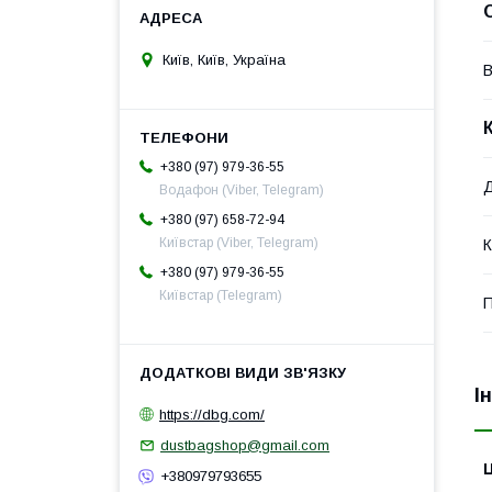
Київ, Київ, Україна
В
+380 (97) 979-36-55
Водафон (Viber, Telegram)
+380 (97) 658-72-94
Київстар (Viber, Telegram)
К
+380 (97) 979-36-55
Київстар (Telegram)
П
І
https://dbg.com/
dustbagshop@gmail.com
Ц
+380979793655