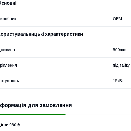
Основні
иробник
OEM
Користувальницькі характеристики
Довжина
500mm
ріплення
під гайку
отужність
15кВт
нформація для замовлення
іна:
980 ₴