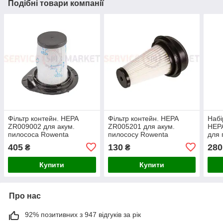
Подібні товари компанії
Фільтр контейн. HEPA
Фільтр контейн. HEPA
Набі
ZR009002 для акум.
ZR005201 для акум.
HEPA
пилососа Rowenta
пилососу Rowenta
для 
405
130
280
₴
₴
Купити
Купити
Про нас
92% позитивних з 947 відгуків за рік