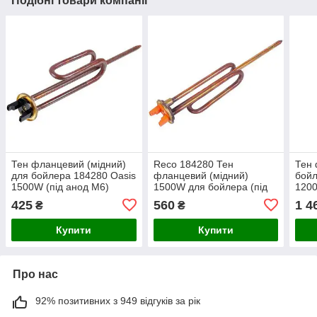
Подібні товари компанії
Тен фланцевий (мідний)
Reco 184280 Тен
Тен
для бойлера 184280 Oasis
фланцевий (мідний)
бойл
1500W (під анод M6)
1500W для бойлера (під
1200
анод M6)
48mm
425
560
1 4
₴
₴
M5)
Купити
Купити
Про нас
92% позитивних з 949 відгуків за рік