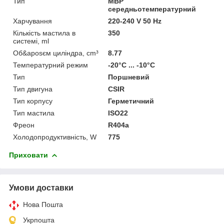
Тип
MBP
середньотемпературний
Харчування
220-240 V 50 Hz
Кількість мастила в
350
системі, ml
Об&aposєм циліндра, cm³
8.77
Температурний режим
-20°C ... -10°C
Тип
Поршневий
Тип двигуна
CSIR
Тип корпусу
Герметичний
Тип мастила
ISO22
Фреон
R404a
Холодопродуктивність, W
775
Приховати
Умови доставки
Нова Пошта
Укрпошта