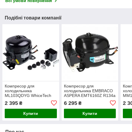
Всі умови повернення
Подібні товари компанії
Компресор для
Компресор для
Ком
холодильника
холодильника EMBRACO
холо
ML103QDYG WhiceTech
ASPERA EMT6160Z R134a
MM1
R600a 168 W (з пусковим
732W (з пусковим реле
пуск
2 395
6 295
2 3
₴
₴
реле)
CSIR)
Купити
Купити
Про нас