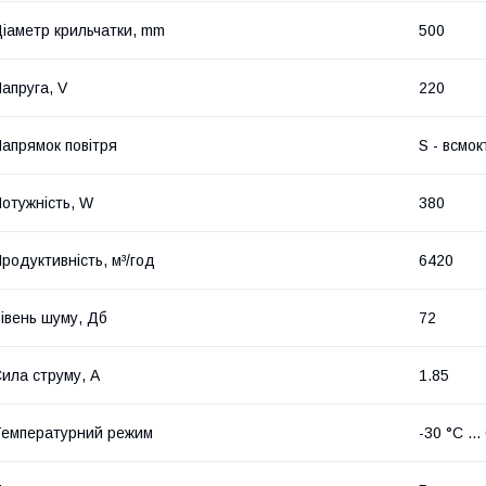
іаметр крильчатки, mm
500
апруга, V
220
апрямок повітря
S - всмо
отужність, W
380
родуктивність, м³/год
6420
івень шуму, Дб
72
ила струму, A
1.85
емпературний режим
-30 °C ...