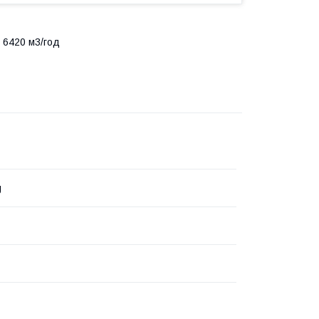
 6420 м3/год
g