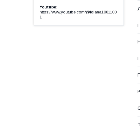
Youtube
Д
https://www.youtube.com/@iolana1001100
1
Н
Н
П
П
Р
С
Т