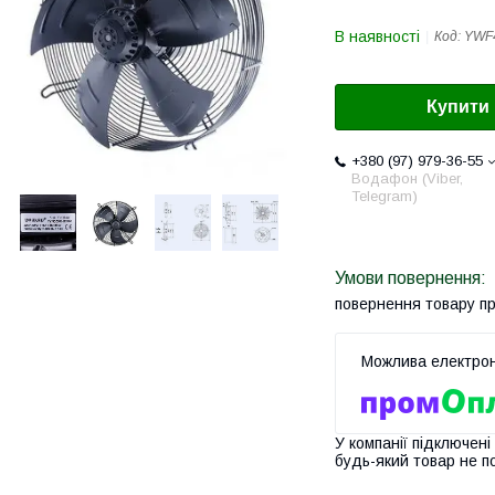
В наявності
Код:
YWF
Купити
+380 (97) 979-36-55
Водафон (Viber,
Telegram)
повернення товару п
У компанії підключені
будь-який товар не п