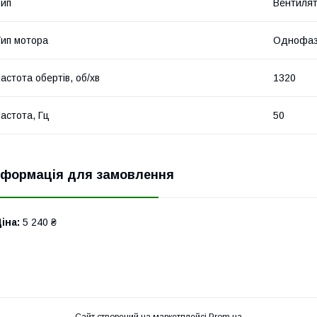
ип
Вентилят
ип мотора
Однофаз
астота обертів, об/хв
1320
астота, Гц
50
нформація для замовлення
іна:
5 240 ₴
Сайт створений на маркетплейсі
Prom.ua