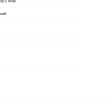
ор у зборі
ний