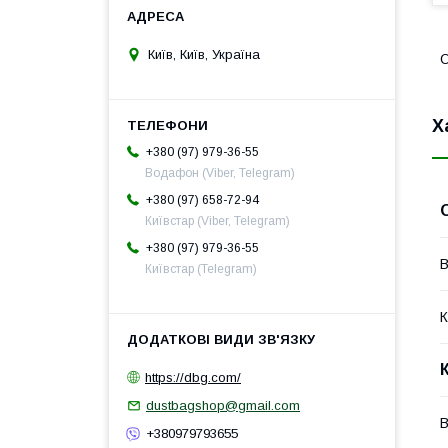
Київ, Київ, Україна
О
Х
+380 (97) 979-36-55
Водафон (Viber, Telegram)
+380 (97) 658-72-94
Київстар (Viber, Telegram)
+380 (97) 979-36-55
В
Київстар (Telegram)
К
https://dbg.com/
dustbagshop@gmail.com
В
+380979793655