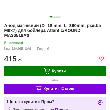
Анод магнієвий (D=18 mm, L=360mm, різьба
M6x7) для бойлера Atlantic/ROUND
MA36518Atl
В наявності
Код: MA36518Atl
Роздріб
415
₴
Купити
або
Купити з
Що таке купити з Пром?
Замовлення під захистом