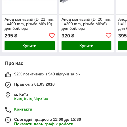
Анод магнієвий (D=21 mm,
Анод магнієвий (D=20 mm,
Анод
L=400 mm, різьба M6x10)
L=200 mm, різьба M6x6)
L=11
для бойлера
для бойлера
для 
Atlantic/ROUND MA20518
295
320
395
₴
₴
Купити
Купити
Про нас
92% позитивних з 949 відгуків за рік
Працює з 01.03.2010
м. Київ
Київ, Київ, Україна
Контакти
Сьогодні працює з 11:00 до 15:30
Показати весь графік роботи