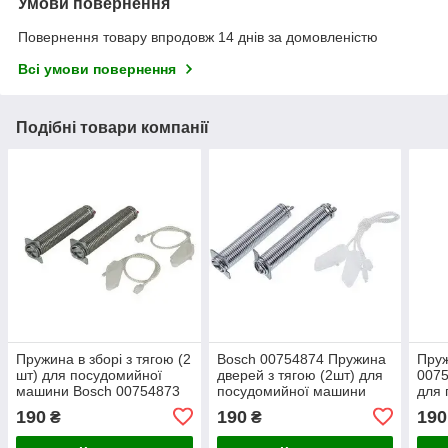
Умови повернення
Повернення товару впродовж 14 днів за домовленістю
Всі умови повернення
Подібні товари компанії
Пружина в зборі з тягою (2
Bosch 00754874 Пружина
Пру
шт) для посудомийної
дверей з тягою (2шт) для
0075
машини Bosch 00754873
посудомийної машини
для 
маш
190
190
190
₴
₴