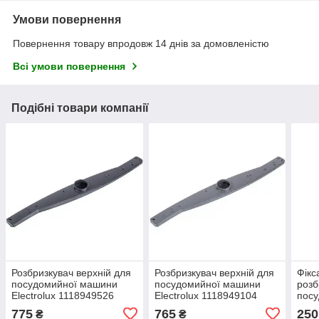
Умови повернення
Повернення товару впродовж 14 днів за домовленістю
Всі умови повернення
Подібні товари компанії
Розбризкувач верхній для
Розбризкувач верхній для
Фікс
посудомийної машини
посудомийної машини
розб
Electrolux 1118949526
Electrolux 1118949104
пос
Gore
775
765
250
₴
₴