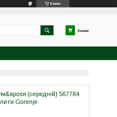
Кошик
Кошик
ум&aposя (середній) 567784
плити Gorenje