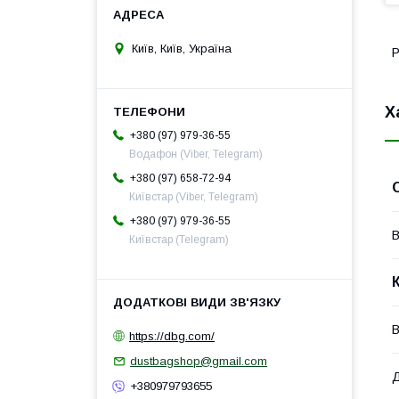
Київ, Київ, Україна
Р
Х
+380 (97) 979-36-55
Водафон (Viber, Telegram)
+380 (97) 658-72-94
Київстар (Viber, Telegram)
+380 (97) 979-36-55
В
Київстар (Telegram)
В
https://dbg.com/
dustbagshop@gmail.com
Д
+380979793655