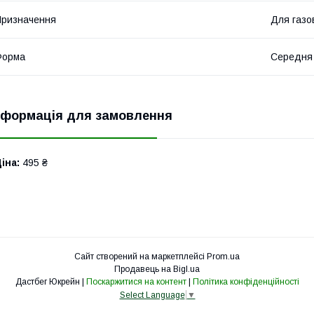
ризначення
Для газо
Форма
Середня
нформація для замовлення
іна:
495 ₴
Сайт створений на маркетплейсі
Prom.ua
Продавець на Bigl.ua
Дастбег Юкрейн |
Поскаржитися на контент
|
Політика конфіденційності
Select Language
▼