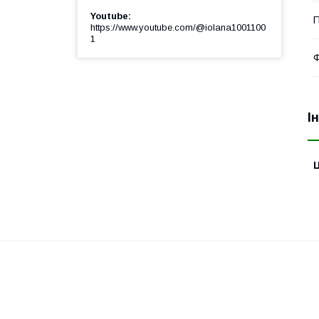
Youtube
П
https://www.youtube.com/@iolana1001100
1
І
Ц