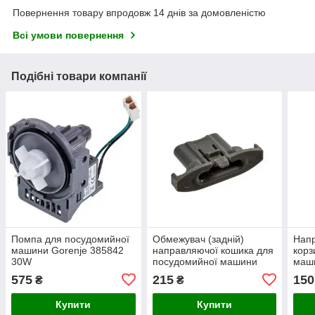
Повернення товару впродовж 14 днів за домовленістю
Всі умови повернення
Подібні товари компанії
Помпа для посудомийної
Обмежувач (задній)
Напр
машини Gorenje 385842
направляючої кошика для
корз
30W
посудомийної машини
маши
Gorenje 385811
575
215
150
₴
₴
Купити
Купити