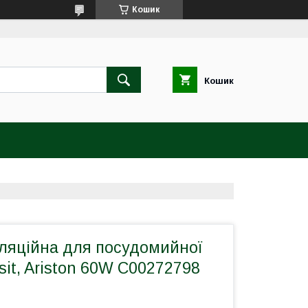
Кошик
Кошик
ляційна для посудомийної
it, Ariston 60W C00272798