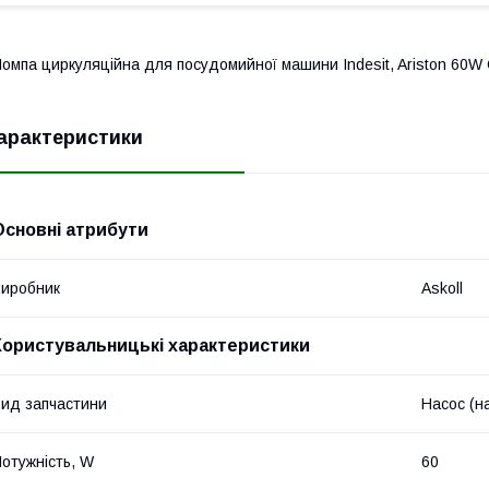
омпа циркуляційна для посудомийної машини Indesit, Ariston 60W
арактеристики
Основні атрибути
иробник
Askoll
Користувальницькі характеристики
ид запчастини
Насос (н
отужність, W
60