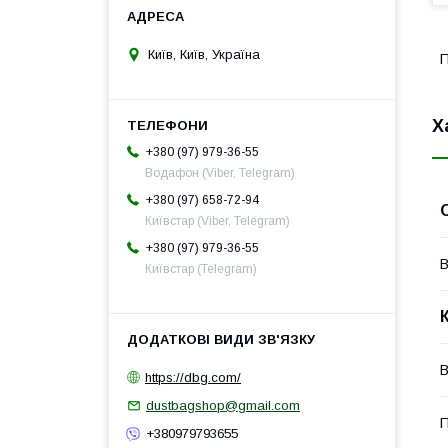
Київ, Київ, Україна
П
Х
+380 (97) 979-36-55
Водафон (Viber, Telegram)
+380 (97) 658-72-94
Київстар (Viber, Telegram)
+380 (97) 979-36-55
В
Київстар (Telegram)
В
https://dbg.com/
dustbagshop@gmail.com
П
+380979793655