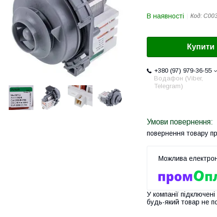
В наявності
Код:
C00
Купити
+380 (97) 979-36-55
Водафон (Viber,
Telegram)
повернення товару п
У компанії підключені
будь-який товар не п