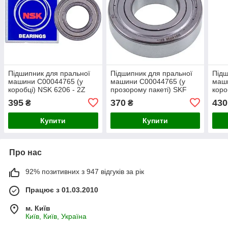
Підшипник для пральної
Підшипник для пральної
Підш
машини C00044765 (у
машини C00044765 (у
маш
коробці) NSK 6206 - 2Z
прозорому пакеті) SKF
коро
(30x62x16)
6206 - 2Z (30x62x16)
(30x
395
370
430
₴
₴
Купити
Купити
Про нас
92% позитивних з 947 відгуків за рік
Працює з 01.03.2010
м. Київ
Київ, Київ, Україна