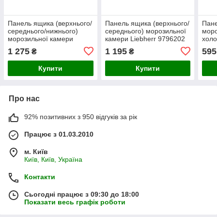
Панель ящика (верхнього/
Панель ящика (верхнього/
Пан
середнього/нижнього)
середнього) морозильної
моро
морозильної камери
камери Liebherr 9796202
холо
Liebherr 9041800
417x185 мм
774
1 275
1 195
595
₴
₴
Купити
Купити
Про нас
92% позитивних з 950 відгуків за рік
Працює з 01.03.2010
м. Київ
Київ, Київ, Україна
Контакти
Сьогодні працює з 09:30 до 18:00
Показати весь графік роботи