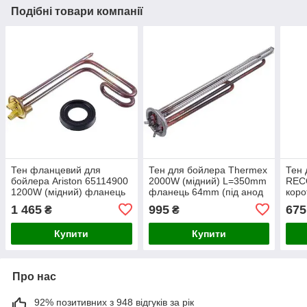
Подібні товари компанії
Тен фланцевий для
Тен для бойлера Thermex
Тен 
бойлера Ariston 65114900
2000W (мідний) L=350mm
RECO
1200W (мідний) фланець
фланець 64mm (під анод
коро
48mm, L-170mm (під анод
M6)
48mm
1 465
995
675
₴
₴
M5)
Купити
Купити
Про нас
92% позитивних з 948 відгуків за рік