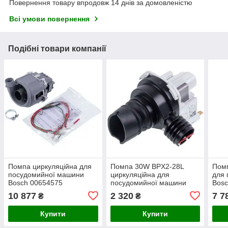
Повернення товару впродовж 14 днів за домовленістю
Всі умови повернення
Подібні товари компанії
Помпа циркуляційна для
Помпа 30W BPX2-28L
Помп
посудомийної машини
циркуляційна для
для
Bosch 00654575
посудомийної машини
Bosc
Electrolux 140000443022
Bala
10 877
2 320
7 7
₴
₴
Купити
Купити