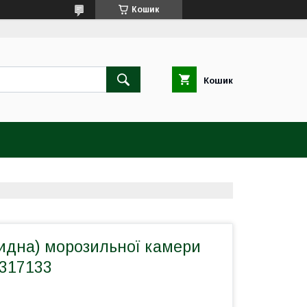
Кошик
Кошик
кидна) морозильної камери
6317133