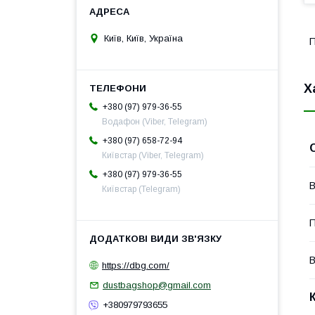
Київ, Київ, Україна
П
Х
+380 (97) 979-36-55
Водафон (Viber, Telegram)
+380 (97) 658-72-94
Київстар (Viber, Telegram)
+380 (97) 979-36-55
В
Київстар (Telegram)
П
В
https://dbg.com/
dustbagshop@gmail.com
+380979793655