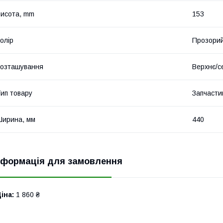
исота, mm
153
олір
Прозори
озташування
Верхнє/с
ип товару
Запчасти
ирина, мм
440
нформація для замовлення
іна:
1 860 ₴