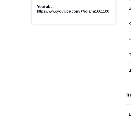
Youtube
В
https://www.youtube.com/@iolana1001100
1
К
Р
Т
Ш
І
Ц