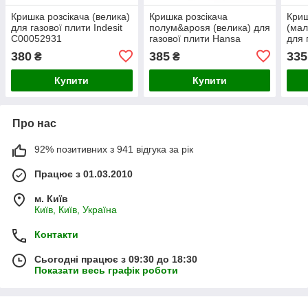
Кришка розсікача (велика)
Кришка розсікача
Криш
для газової плити Indesit
полум&aposя (велика) для
(мал
C00052931
газової плити Hansa
для 
8041265
C00
380
385
335
₴
₴
Купити
Купити
Про нас
92% позитивних з 941 відгука за рік
Працює з 01.03.2010
м. Київ
Київ, Київ, Україна
Контакти
Сьогодні працює з 09:30 до 18:30
Показати весь графік роботи