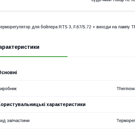
ерморегулятор для бойлера RTS 3, F.67/S.72 + виходи на лампу T
арактеристики
Основні
иробник
Thermowa
Користувальницькі характеристики
ид запчастини
Терморег