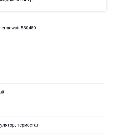
hermowatt 580480
tt
улятор, термостат