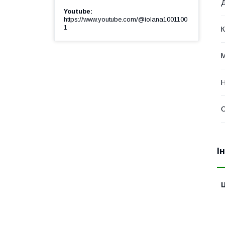
Д
Youtube
https://www.youtube.com/@iolana1001100
1
К
М
Н
С
І
Ц