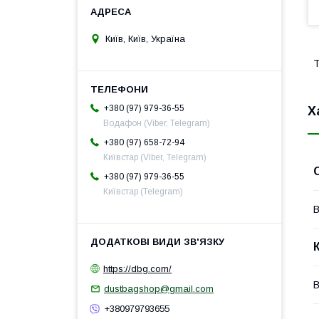
Київ, Київ, Україна
Т
+380 (97) 979-36-55
Х
Водафон (Viber, Telegram)
+380 (97) 658-72-94
Київстар (Viber, Telegram)
+380 (97) 979-36-55
Київстар (Telegram)
В
https://dbg.com/
В
dustbagshop@gmail.com
+380979793655