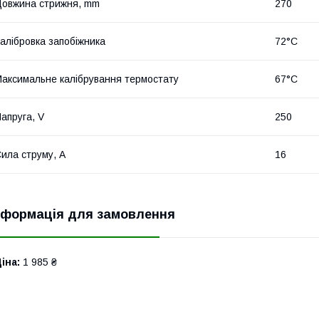
овжина стрижня, mm
270
алібровка запобіжника
72°C
аксимальне калібрування термостату
67°C
апруга, V
250
ила струму, A
16
нформація для замовлення
іна:
1 985 ₴