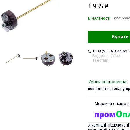
1 985 ₴
В наявності
Код:
5804
Купити
+380 (97) 979-36-55
Водафон (Viber,
Telegram)
повернення товару п
У компанії підключені
будь-який товар не п