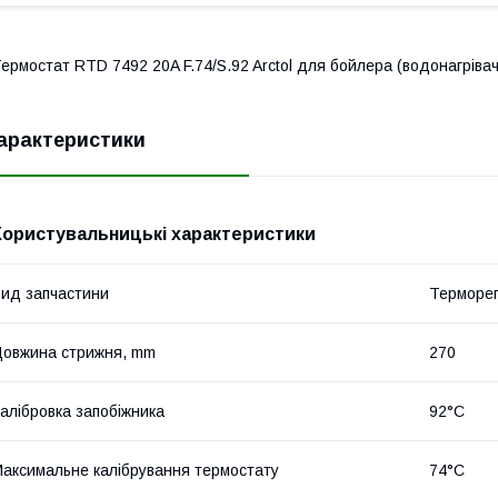
ермостат RTD 7492 20A F.74/S.92 Arctol для бойлера (водонагрівач
арактеристики
Користувальницькі характеристики
ид запчастини
Терморег
овжина стрижня, mm
270
алібровка запобіжника
92°C
аксимальне калібрування термостату
74°C