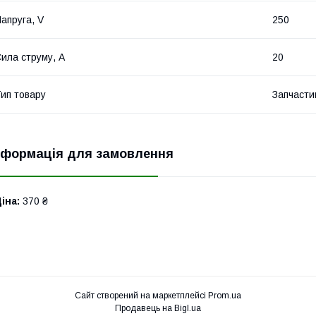
апруга, V
250
ила струму, A
20
ип товару
Запчасти
нформація для замовлення
іна:
370 ₴
Сайт створений на маркетплейсі
Prom.ua
Продавець на Bigl.ua