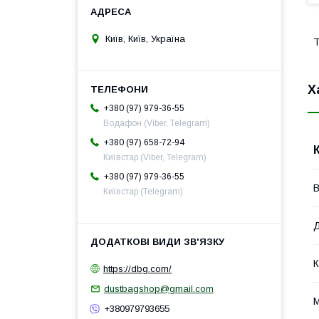
Київ, Київ, Україна
Т
Х
+380 (97) 979-36-55
Водафон (Viber, Telegram)
+380 (97) 658-72-94
Київстар (Viber, Telegram)
+380 (97) 979-36-55
В
Київстар (Telegram)
Д
К
https://dbg.com/
dustbagshop@gmail.com
М
+380979793655