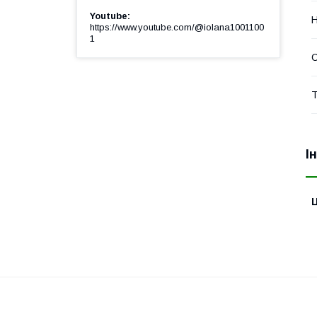
Youtube
Н
https://www.youtube.com/@iolana1001100
1
С
Т
І
Ц