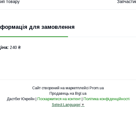
ип товару
Запчасти
нформація для замовлення
іна:
240 ₴
Сайт створений на маркетплейсі
Prom.ua
Продавець на Bigl.ua
Дастбег Юкрейн |
Поскаржитися на контент
|
Політика конфіденційності
Select Language
▼