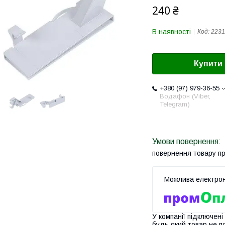
240 ₴
В наявності
Код:
2231
Купити
+380 (97) 979-36-55
Водафон (Viber,
Telegram)
повернення товару п
У компанії підключені
будь-який товар не п