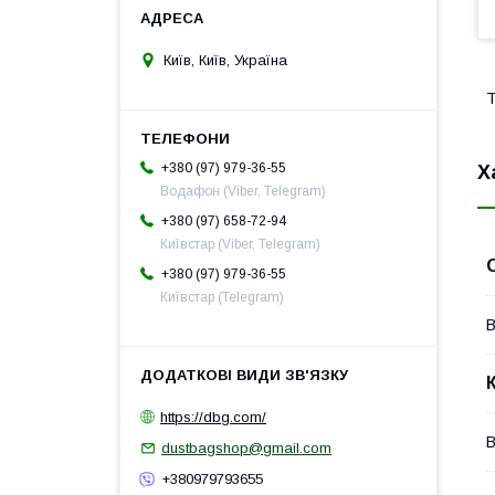
Київ, Київ, Україна
Т
+380 (97) 979-36-55
Х
Водафон (Viber, Telegram)
+380 (97) 658-72-94
Київстар (Viber, Telegram)
+380 (97) 979-36-55
Київстар (Telegram)
В
https://dbg.com/
В
dustbagshop@gmail.com
+380979793655