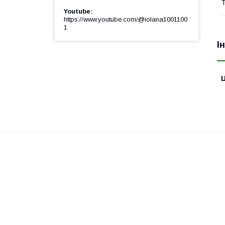
Т
Youtube
https://www.youtube.com/@iolana1001100
1
І
Ц