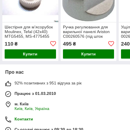
Шестірня для м'ясорубок
Ручка регулювання для
Ущіл
Moulinex, Tefal (42х40)
варильної панелі Ariston
вари
MTG5455, MS-4775455
C00260576 (під шток
002
6mm)
2,5
110
495
240
₴
₴
Купити
Купити
Про нас
92% позитивних з 951 відгука за рік
Працює з 01.03.2010
м. Київ
Київ, Київ, Україна
Контакти
Сьогодні працює з 09:30 до 18:30