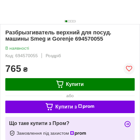
Разбрызгиватель верхний для посуд.
машины Smeg и Gorenje 694570055
В наявності
Код: 694570055
Роздріб
765
₴
Купити
або
Купити з
Що таке купити з Пром?
Замовлення під захистом