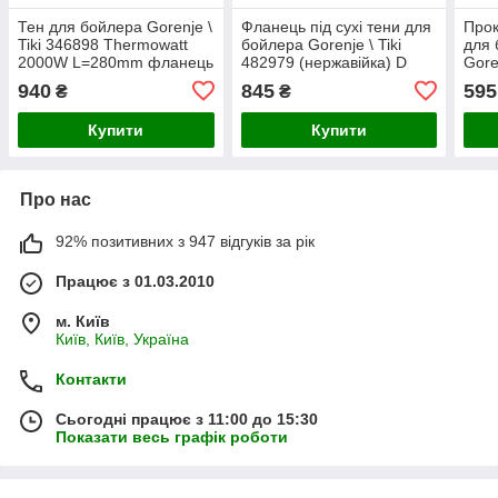
Тен для бойлера Gorenje \
Фланець під сухі тени для
Прок
Tiki 346898 Thermowatt
бойлера Gorenje \ Tiki
для
2000W L=280mm фланець
482979 (нержавійка) D
Gore
48mm (під анод M6)
зовнішній = 165mm L
940
845
595
₴
₴
трубок = 400mm (під
Купити
Купити
Про нас
92% позитивних з 947 відгуків за рік
Працює з 01.03.2010
м. Київ
Київ, Київ, Україна
Контакти
Сьогодні працює з 11:00 до 15:30
Показати весь графік роботи