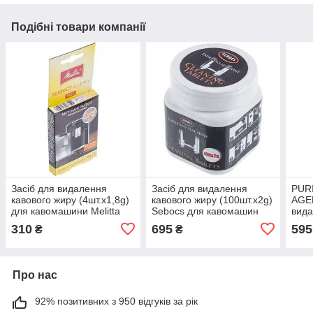
Подібні товари компанії
Засіб для видалення
Засіб для видалення
PUR
кавового жиру (4шт.x1,8g)
кавового жиру (100шт.x2g)
AGEN
для кавомашини Melitta
Sebocs для кавомашин
вида
6762481
900g
310
695
595
₴
₴
Про нас
92% позитивних з 950 відгуків за рік