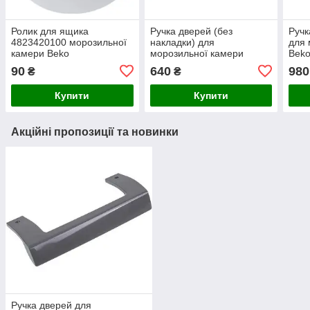
Ролик для ящика
Ручка дверей (без
Ручк
4823420100 морозильної
накладки) для
для 
камери Beko
морозильної камери
Bek
Electrolux 2914979139
90
640
980
₴
₴
Купити
Купити
Акційні пропозиції та новинки
Ручка дверей для