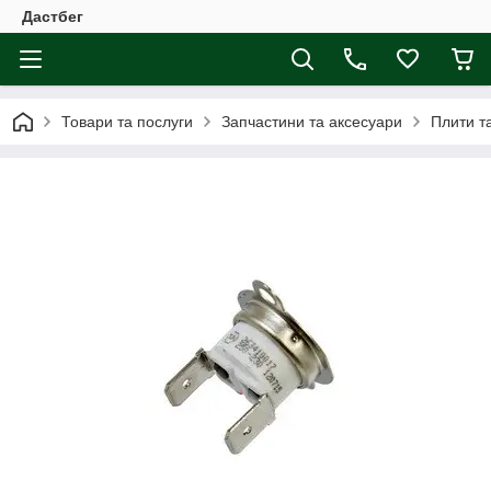
Дастбег
Товари та послуги
Запчастини та аксесуари
Плити т