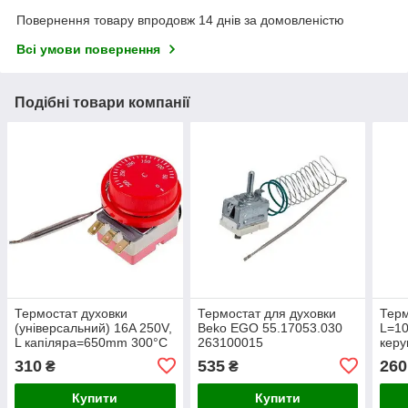
Повернення товару впродовж 14 днів за домовленістю
Всі умови повернення
Подібні товари компанії
Термостат духовки
Термостат для духовки
Терм
(універсальний) 16A 250V,
Beko EGO 55.17053.030
L=10
L капіляра=650mm 300°C
263100015
керу
(3 клеми)
310
535
260
₴
₴
Купити
Купити