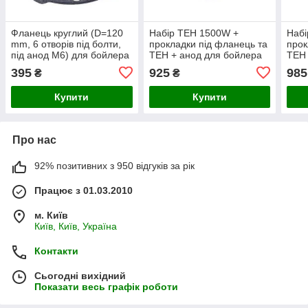
Фланець круглий (D=120
Набір ТЕН 1500W +
Набі
mm, 6 отворів під болти,
прокладки під фланець та
прок
під анод M6) для бойлера
ТЕН + анод для бойлера
ТЕН 
Atlantic/ROUND
Atlantic \ ROUND
Atla
395
925
985
₴
₴
GТ00118EAtl
Купити
Купити
Про нас
92% позитивних з 950 відгуків за рік
Працює з 01.03.2010
м. Київ
Київ, Київ, Україна
Контакти
Сьогодні вихідний
Показати весь графік роботи