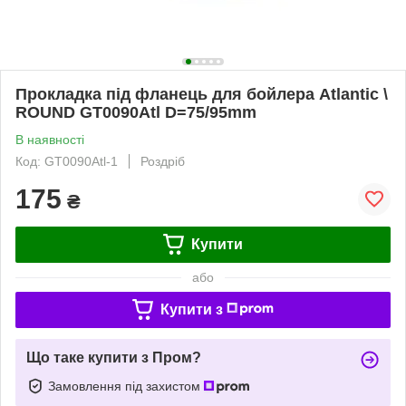
Прокладка під фланець для бойлера Atlantic \
ROUND GT0090Atl D=75/95mm
В наявності
Код: GT0090Atl-1
Роздріб
175
₴
Купити
або
Купити з
Що таке купити з Пром?
Замовлення під захистом