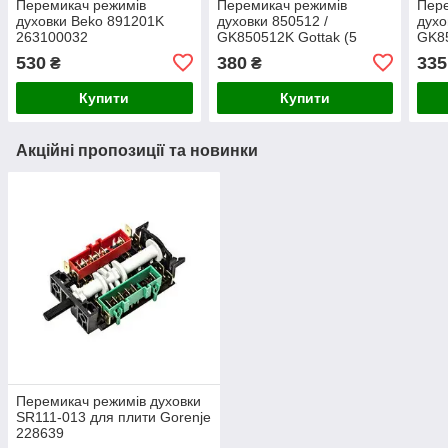
Перемикач режимів
Перемикач режимів
Пере
духовки Beko 891201K
духовки 850512 /
духо
263100032
GK850512K Gottak (5
GK85
позицій)
пози
530
380
335
₴
₴
Купити
Купити
Акційні пропозиції та новинки
Перемикач режимів духовки
SR111-013 для плити Gorenje
228639