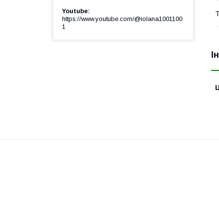
Youtube
Т
https://www.youtube.com/@iolana1001100
1
І
Ц