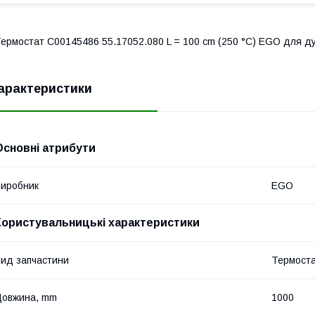
ермостат C00145486 55.17052.080 L = 100 cm (250 °C) EGO для дух
арактеристики
Основні атрибути
иробник
EGO
Користувальницькі характеристики
ид запчастини
Термост
Довжина, mm
1000