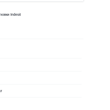
овки Indesit
ат