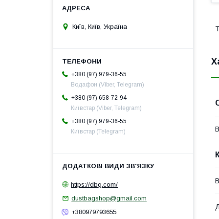
Київ, Київ, Україна
Т
Х
+380 (97) 979-36-55
Водафон (Viber, Telegram)
+380 (97) 658-72-94
Київстар (Viber, Telegram)
+380 (97) 979-36-55
В
Київстар (Telegram)
В
https://dbg.com/
dustbagshop@gmail.com
+380979793655