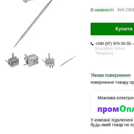
В наявності
Код:
C001
Купити
+380 (97) 979-36-55
Водафон (Viber,
Telegram)
повернення товару п
У компанії підключені
будь-який товар не п