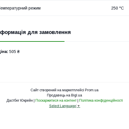
емпературний режим
250 °С
нформація для замовлення
іна:
505 ₴
Сайт створений на маркетплейсі
Prom.ua
Продавець на Bigl.ua
Дастбег Юкрейн |
Поскаржитися на контент
|
Політика конфіденційності
Select Language
▼