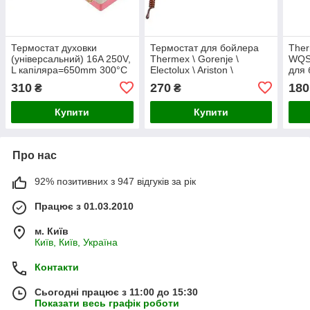
Термостат духовки
Термостат для бойлера
Ther
(універсальний) 16A 250V,
Thermex \ Gorenje \
WQS
L капіляра=650mm 300°C
Electolux \ Ariston \
для 
(3 клеми)
Garanterm 181505
310
270
180
₴
₴
WY96A-S 20A 250V 92°C
L=500mm
Купити
Купити
Про нас
92% позитивних з 947 відгуків за рік
Працює з 01.03.2010
м. Київ
Київ, Київ, Україна
Контакти
Сьогодні працює з 11:00 до 15:30
Показати весь графік роботи