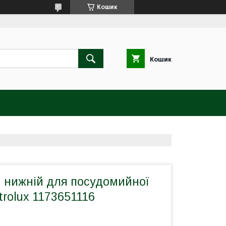
Кошик
Кошик
ч нижній для посудомийної
rolux 1173651116