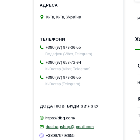
Київ, Київ, Україна
Р
Х
+380 (97) 979-36-55
Водафон (Viber, Telegram)
+380 (97) 658-72-94
Київстар (Viber, Telegram)
+380 (97) 979-36-55
В
Київстар (Telegram)
Т
https://dbg.com/
dustbagshop@gmail.com
Т
+380979793655