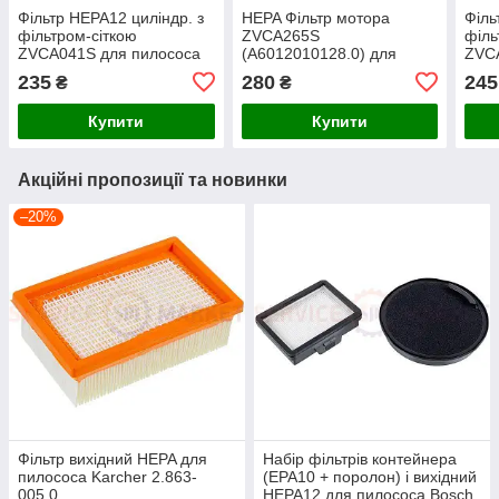
Фільтр HEPA12 циліндр. з
HEPA Фільтр мотора
Філь
фільтром-сіткою
ZVCA265S
філь
ZVCA041S для пилососа
(A6012010128.0) для
ZVC
Zelmer (без коробки)
пилососа Zelmer \ Bosch
(A60
235
280
245
₴
₴
00794059
Zelm
Купити
Купити
Акційні пропозиції та новинки
–20%
Фільтр вихідний HEPA для
Набір фільтрів контейнера
пилососа Karcher 2.863-
(EPA10 + поролон) і вихідний
005.0
HEPA12 для пилососа Bosch