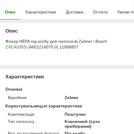
Опис
Характеристики
Доставка
Оплата
Умови п
Опис
Фільтр HEPA під колбу для пилососів Zelmer і Bosch
ZVCA335
S (A601214070.0) 11006857
Характеристики
Основні
Виробник
Zelmer
Користувальницькі характеристики
Комплектація
Поштучно
Тип пилососу
Класичний (сухе
прибирання)
Вид застосування фільтра
Під колбу