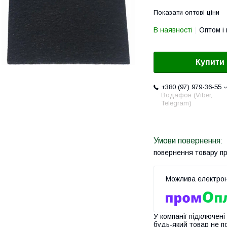
Показати оптові ціни
В наявності
Оптом і 
Купити
+380 (97) 979-36-55
Водафон (Viber,
Telegram)
повернення товару п
У компанії підключені
будь-який товар не п