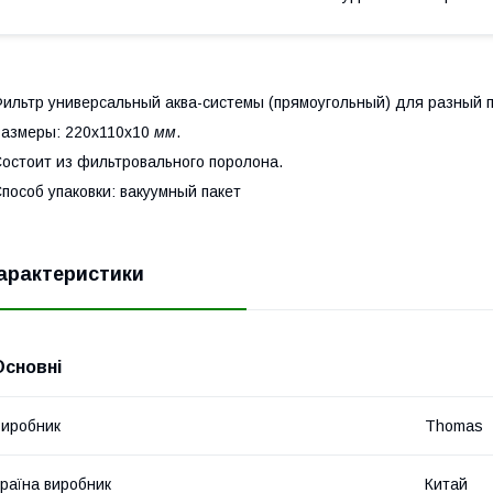
ильтр универсальный аква-системы (прямоугольный) для разный
азмеры: 220x110x10
мм
.
остоит из фильтровального поролона.
пособ упаковки: вакуумный пакет
арактеристики
Основні
иробник
Thomas
раїна виробник
Китай