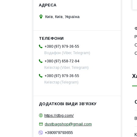
Київ, Київ, Україна
Ф
Р
С
+380 (97) 979-36-55
С
Водафон (Viber, Telegram)
+380 (97) 658-72-94
Київстар (Viber, Telegram)
Х
+380 (97) 979-36-55
Київстар (Telegram)
https://dbg.com/
В
dustbagshop@gmail.com
+380979793655
К