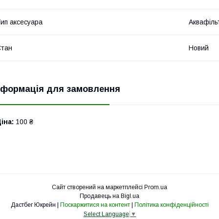
ип аксесуара
Аквафіль
Стан
Новий
нформація для замовлення
іна:
100 ₴
Сайт створений на маркетплейсі
Prom.ua
Продавець на Bigl.ua
Дастбег Юкрейн |
Поскаржитися на контент
|
Політика конфіденційності
Select Language
▼