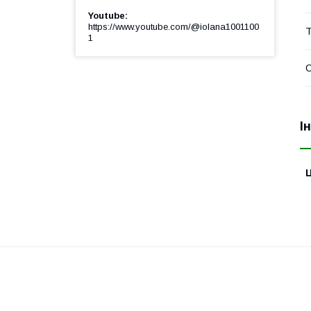
Youtube
https://www.youtube.com/@iolana1001100
Т
1
І
Ц