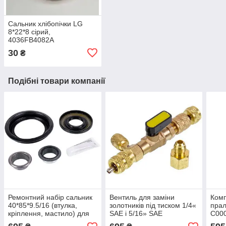
Сальник хлібопічки LG
8*22*8 сірий,
4036FB4082A
30
₴
Подібні товари компанії
Ремонтний набір сальник
Вентиль для заміни
Комп
40*85*9.5/16 (втулка,
золотників під тиском 1/4«
прал
кріплення, мастило) для
SAE і 5/16» SAE
C00
пральної машини Miele
2Z) 