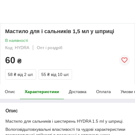
Мастило для і сальників 1,5 мл у шприці
В наявності
Код: HYDRA
Опт і роздріб
60
₴
58 ₴
від 2 шт.
55 ₴
від 10 шт.
Опис
Характеристики
Доставка
Оплата
Умови 
Опис
Мастило для сальників і шестирень HYDRA 1.5 ml у шприці.
Вологовідштовхувальні властивості та чудові характеристики
температурної стійкості в поєднанні з оптимальними