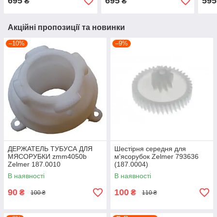
695
695
595
₴
₴
09570842
+ ма
Акційні пропозиції та новинки
–10%
–9%
ДЕРЖАТЕЛЬ ТУБУСА ДЛЯ
Шестірня середня для
МЯСОРУБКИ zmm4050b
м'ясорубок Zelmer 793636
Zelmer 187.0010
(187.0004)
В наявності
В наявності
90
100
₴
₴
100 ₴
110 ₴