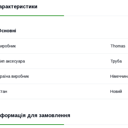
арактеристики
Основні
иробник
Thomas
ип аксесуара
Труба
раїна виробник
Німеччин
Стан
Новий
нформація для замовлення