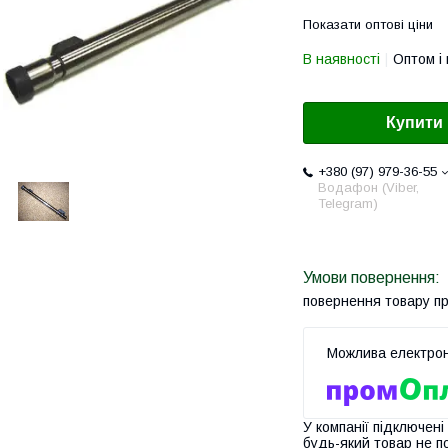
Показати оптові ціни
В наявності
Оптом і 
Купити
+380 (97) 979-36-55
Водафон (Viber,
Telegram)
повернення товару п
У компанії підключені
будь-який товар не п