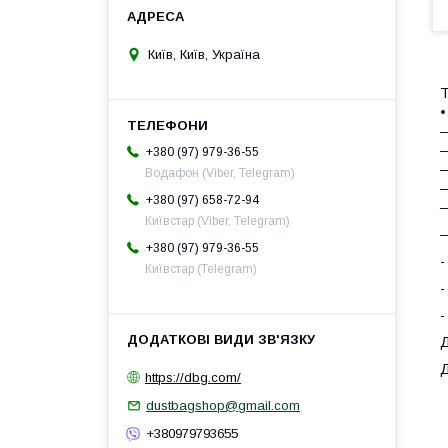
Київ, Київ, Україна
Т
•
+380 (97) 979-36-55
―
Водафон (Viber, Telegram)
―
+380 (97) 658-72-94
―
Київстар (Viber, Telegram)
+380 (97) 979-36-55
-
Київстар (Telegram)
-
-
Д
https://dbg.com/
dustbagshop@gmail.com
+380979793655