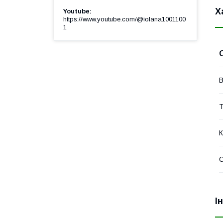
Х
Youtube
https://www.youtube.com/@iolana1001100
1
В
Т
К
І