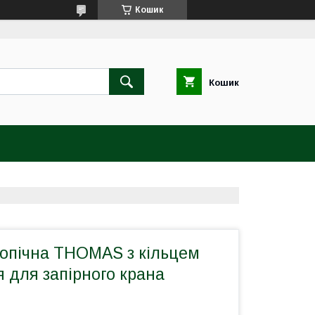
Кошик
Кошик
копічна THOMAS з кільцем
я для запірного крана