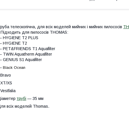
руба телескопічна, для всіх моделей мийних і мийних пилососів
TH
 Підходить для пилососів THOMAS:
― HYGIENE T2 PLUS
― HYGIENE T2
 PET&FRIENDS T1 Aquafilter
 TWIN Aquatherm Aquafilter
 GENIUS S1 Aquafilter
―
Black Ocean
 Bravo
 XT/XS
 Vestfalia
Діаметер
трубі
— 35 мм
ля всіх моделей Thomas.