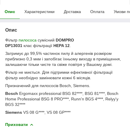
Опис
Характеристики
Доставка
Оплата
Умови п
Опис
Фільтр
пилососа
сумісний
DOMPRO
DP13031
клас фільтрації
HEPA 12
.
Затримує до 99,5% частинок пилу й алергенів розміром
приблизно 0,3 мкм і запобігає їхньому виходу в приміщення,
залишаючи тільки чисте та свіже повітря у Вашому домі.
Фільтр не миється. Для підтримки ефективної фільтрації
фільтр необхідно замінювати кожні 6 місяців.
Призначений для пилососів Bosch, Siemens.
Bosch
Ergomaxx professional BSG 82****, BSG 81****, Bosch
Home Professional BSG 8 PRO****, Runn'n BGS 4****, Relyy'y
BGS 32****
Siemens
VS 08 G****, VS 08 GP****
Приховати