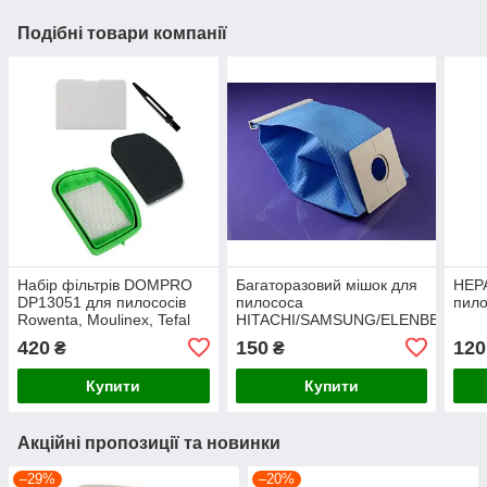
Подібні товари компанії
Набір фільтрів DOMPRO
Багаторазовий мішок для
HEPA
DP13051 для пилососів
пилососа
пило
Rowenta, Moulinex, Tefal
HITACHI/SAMSUNG/ELENBERG
(ZR005701)
VP-95В від DOMPRO
420
150
120
₴
₴
DP14002
Купити
Купити
Акційні пропозиції та новинки
–29%
–20%