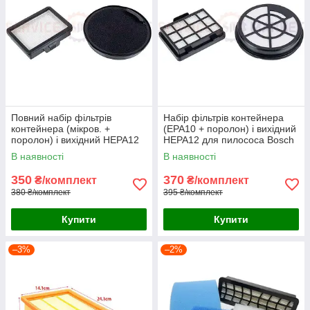
Повний набір фільтрів
Набір фільтрів контейнера
контейнера (мікров. +
(EPA10 + поролон) і вихідний
поролон) і вихідний HEPA12
HEPA12 для пилососа Bosch
для пилососа Bosch
BGS05/BGC05 BBZ152EF
В наявності
В наявності
BGS05/BGC05 BBZ152EF
350
370
₴/комплект
₴/комплект
380 ₴/комплект
395 ₴/комплект
Купити
Купити
–3%
–2%