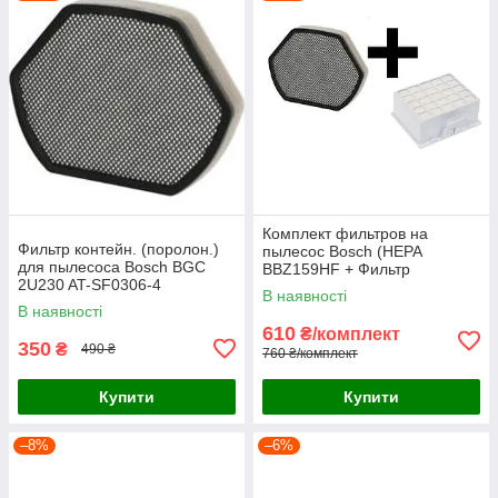
Комплект фильтров на
Фильтр контейн. (поролон.)
пылесос Bosch (HEPA
для пылесоса Bosch BGC
BBZ159HF + Фильтр
2U230 AT-SF0306-4
предмоторный BOSCH
В наявності
12012937)
В наявності
610
₴/комплект
350
₴
490 ₴
760 ₴/комплект
Купити
Купити
–8%
–6%